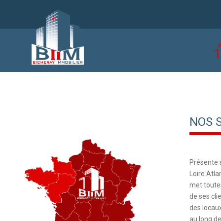
NOS S
Présente s
Loire Atla
met toute
de ses cli
des locaux
au long de