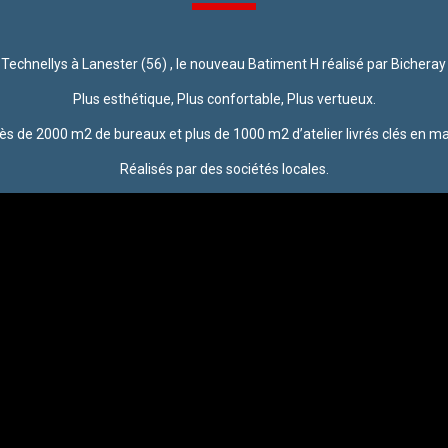
 Technellys à Lanester (56) , le nouveau Batiment H réalisé par Bicheray
Plus esthétique, Plus confortable, Plus vertueux.
ès de 2000 m2 de bureaux et plus de 1000 m2 d’atelier livrés clés en ma
Réalisés par des sociétés locales.