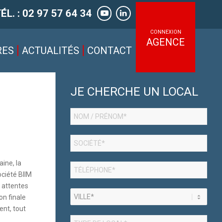
ÉL. : 02 97 57 64 34
CONNEXION
AGENCE
RES
ACTUALITÉS
CONTACT
JE CHERCHE UN LOCAL
aine, la
ociété BIIM
 attentes
on finale
ent, tout