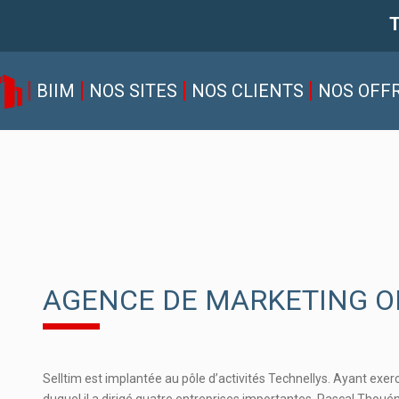
T
BIIM
NOS SITES
NOS CLIENTS
NOS OFF
AGENCE DE MARKETING O
Selltim est implantée au pôle d’activités Technellys. Ayant exer
duquel il a dirigé quatre entreprises importantes, Pascal Thoué