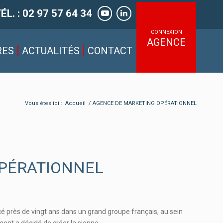
ÉL. : 02 97 57 64 34
CONNEXION
AGENCE
RES
ACTUALITÉS
CONTACT
Vous êtes ici :
Accueil
/
AGENCE DE MARKETING OPÉRATIONNEL
PÉRATIONNEL
cé près de vingt ans dans un grand groupe français, au sein
ment a décidé de créer la sienne.